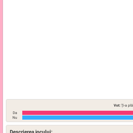
Vot:
Ţi-a pl
Da
Nu
Descrierea jocului: