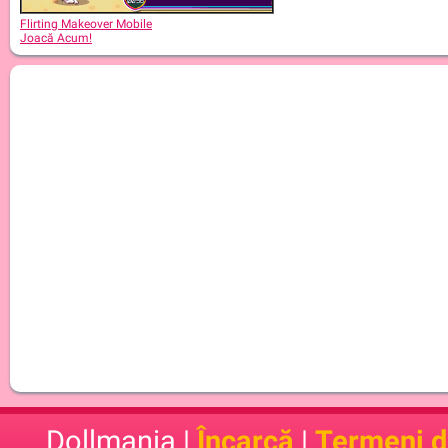
Flirting Makeover Mobile
Joacă Acum!
Dollmania |
Încarcă
|
Termeni de