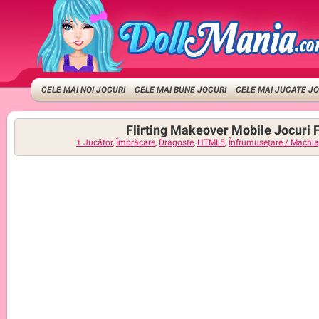
CELE MAI NOI JOCURI
CELE MAI BUNE JOCURI
CELE MAI JUCATE J
Flirting Makeover Mobile Jocuri 
1 Jucător
,
Îmbrăcare
,
Dragoste
,
HTML5
,
Înfrumuseţare / Machia