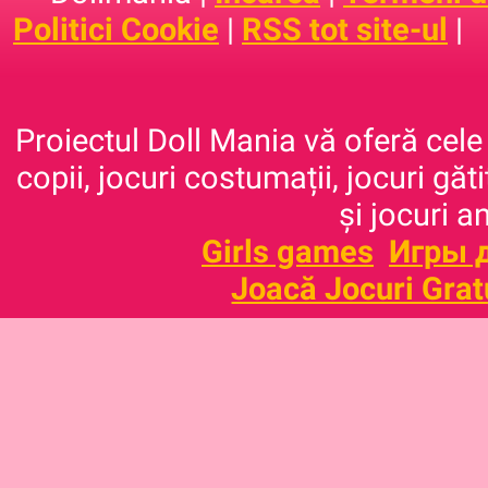
Politici Cookie
|
RSS tot site-ul
|
Proiectul Doll Mania vă oferă cele 
copii, jocuri costumații, jocuri găt
și jocuri a
Girls games
Игры 
Joacă Jocuri Grat