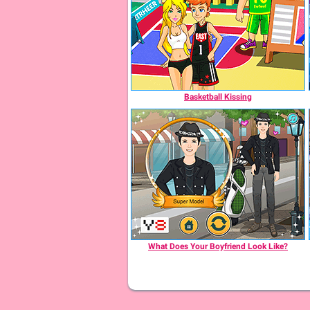
Basketball Kissing
What Does Your Boyfriend Look Like?