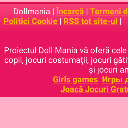
Dollmania |
Încarcă
|
Termeni de
Politici Cookie
|
RSS tot site-ul
|
Proiectul Doll Mania vă oferă cele 
copii, jocuri costumații, jocuri găt
și jocuri a
Girls games
Игры 
Joacă Jocuri Grat