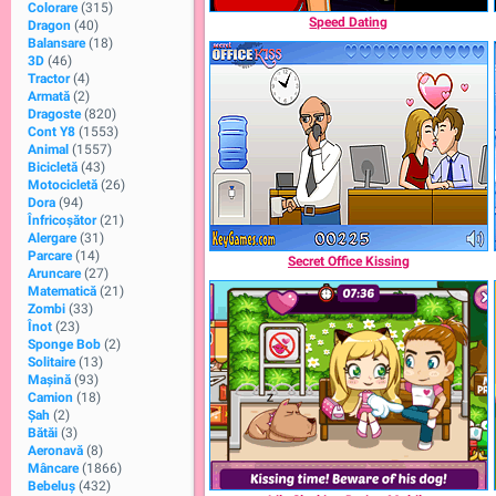
Colorare
(315)
Speed Dating
Dragon
(40)
Balansare
(18)
3D
(46)
Tractor
(4)
Armată
(2)
Dragoste
(820)
Cont Y8
(1553)
Animal
(1557)
Bicicletă
(43)
Motocicletă
(26)
Dora
(94)
Înfricoșător
(21)
Alergare
(31)
Parcare
(14)
Secret Office Kissing
Aruncare
(27)
Matematică
(21)
Zombi
(33)
Înot
(23)
Sponge Bob
(2)
Solitaire
(13)
Maşină
(93)
Camion
(18)
Şah
(2)
Bătăi
(3)
Aeronavă
(8)
Mâncare
(1866)
Bebeluș
(432)