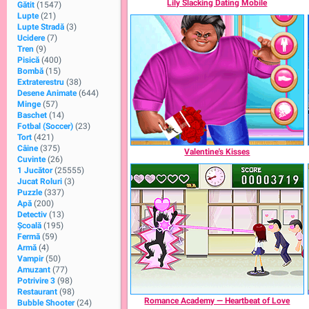
Lily Slacking Dating Mobile
Gătit
(1547)
Lupte
(21)
Lupte Stradă
(3)
Ucidere
(7)
Tren
(9)
Pisică
(400)
Bombă
(15)
Extraterestru
(38)
Desene Animate
(644)
Minge
(57)
Baschet
(14)
Fotbal (Soccer)
(23)
Tort
(421)
Câine
(375)
Valentine's Kisses
Cuvinte
(26)
1 Jucător
(25555)
Jucat Roluri
(3)
Puzzle
(337)
Apă
(200)
Detectiv
(13)
Şcoală
(195)
Fermă
(59)
Armă
(4)
Vampir
(50)
Amuzant
(77)
Potrivire 3
(98)
Restaurant
(98)
Romance Academy — Heartbeat of Love
Bubble Shooter
(24)