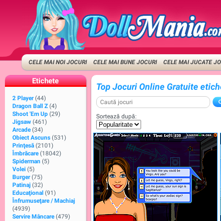
CELE MAI NOI JOCURI
CELE MAI BUNE JOCURI
CELE MAI JUCATE J
Etichete
Top Jocuri Online Gratuite etic
2 Player
(44)
Dragon Ball Z
(4)
Shoot 'Em Up
(29)
Sortează după:
Jigsaw
(461)
Arcade
(34)
Obiect Ascuns
(531)
Prinţesă
(2101)
Îmbrăcare
(18042)
Spiderman
(5)
Volei
(5)
Burger
(75)
Patinaj
(32)
Educaţional
(91)
Înfrumuseţare / Machiaj
(4939)
Servire Mâncare
(479)