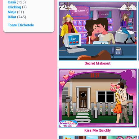
Casă
(125)
Clicking
(7)
Ninja
(31)
Băiat
(745)
Toate Etichetele
Secret Makeout
Kiss Me Quickly