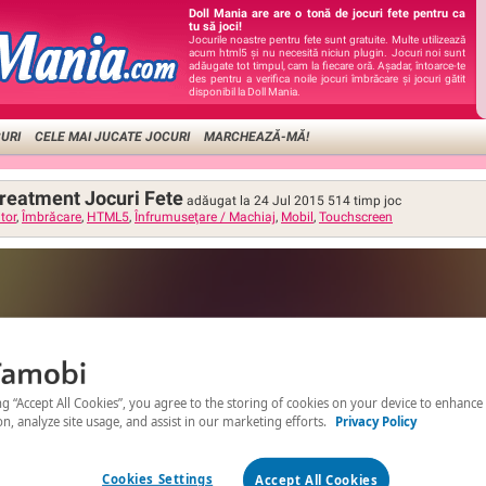
Doll Mania are are o tonă de jocuri fete pentru ca
tu să joci!
Jocurile noastre pentru fete sunt gratuite. Multe utilizează
acum html5 și nu necesită niciun plugin. Jocuri noi sunt
adăugate tot timpul, cam la fiecare oră. Așadar, întoarce-te
des pentru a verifica noile jocuri îmbrăcare și jocuri gătit
disponibil la Doll Mania.
URI
CELE MAI JUCATE JOCURI
MARCHEAZĂ-MĂ!
reatment Jocuri Fete
adăugat la 24 Jul 2015
514
timp joc
tor
,
Îmbrăcare
,
HTML5
,
Înfrumuseţare / Machiaj
,
Mobil
,
Touchscreen