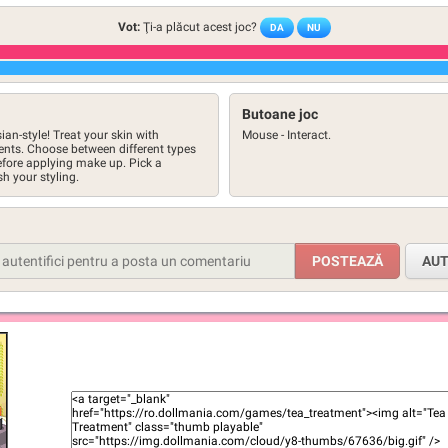
Vot:
Ţi-a plăcut acest joc?
DA
NU
Butoane joc
ian-style! Treat your skin with
Mouse - Interact.
dients. Choose between different types
efore applying make up. Pick a
sh your styling.
AUT