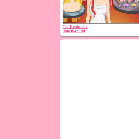
Tea Treatment
Joacă Acum!