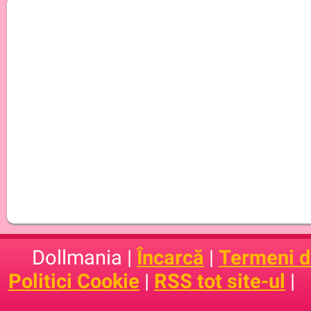
Dollmania |
Încarcă
|
Termeni de
Politici Cookie
|
RSS tot site-ul
|