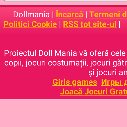
Dollmania |
Încarcă
|
Termeni de
Politici Cookie
|
RSS tot site-ul
|
Proiectul Doll Mania vă oferă cele 
copii, jocuri costumații, jocuri găt
și jocuri a
Girls games
Игры 
Joacă Jocuri Grat