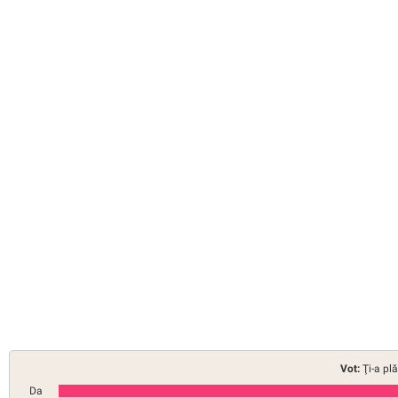
Vot:
Ţi-a pl
Da