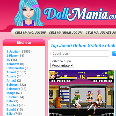
CELE MAI NOI JOCURI
CELE MAI BUNE JOCURI
CELE MAI JUCATE J
Etichete
Top Jocuri Online Gratuite etic
1 Jucător
(25555)
2 Player
(44)
3D
(46)
Sortează după:
Aeronavă
(8)
Extraterestru
(38)
Animal
(1557)
Arcade
(34)
Armată
(2)
Bebeluș
(432)
Balansare
(18)
Minge
(57)
Baschet
(14)
Bătăi
(3)
Bicicletă
(43)
Bombă
(15)
Băiat
(745)