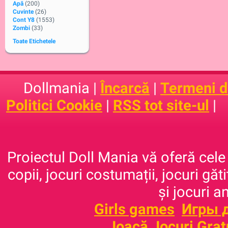
Apă
(200)
Cuvinte
(26)
Cont Y8
(1553)
Zombi
(33)
Toate Etichetele
Dollmania |
Încarcă
|
Termeni de
Politici Cookie
|
RSS tot site-ul
|
Proiectul Doll Mania vă oferă cele 
copii, jocuri costumații, jocuri găt
și jocuri a
Girls games
Игры 
Joacă Jocuri Grat