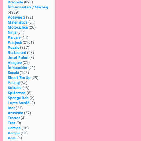
Dragoste
(820)
Înfrumuseţare / Machiaj
(4939)
Potrivire 3
(98)
Matematică
(21)
Motocicletă
(26)
Ninja
(31)
Parcare
(14)
Prinţesă
(2101)
Puzzle
(337)
Restaurant
(98)
Jucat Roluri
(3)
Alergare
(31)
Înfricoșător
(21)
Şcoală
(195)
Shoot 'Em Up
(29)
Patinaj
(32)
Solitaire
(13)
Spiderman
(5)
Sponge Bob
(2)
Lupte Stradă
(3)
Înot
(23)
Aruncare
(27)
Tractor
(4)
Tren
(9)
Camion
(18)
Vampir
(50)
Volei
(5)