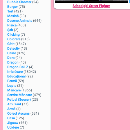
Bubble Shooter
(24)
Schoolgirl Street Fighter
Burger
(75)
Tort
(421)
Maşină
(93)
Desene Animate
(644)
Pisică
(400)
Şah
(2)
Clicking
(7)
Colorare
(315)
Gătit
(1547)
Detectiv
(13)
Câine
(375)
Dora
(94)
Dragon
(40)
Dragon Ball Z
(4)
Îmbrăcare
(18042)
Educaţional
(92)
Fermă
(59)
Lupte
(21)
Mâncare
(1866)
Servire Mâncare
(479)
Fotbal (Soccer)
(23)
Amuzant
(77)
Armă
(4)
Obiect Ascuns
(531)
Casă
(125)
Jigsaw
(461)
Ucidere
(7)