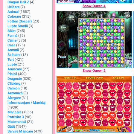
Dragon Ball Z
(4)
Snow Queen 4
Ucidere
(7)
Animal
(1557)
Colorare
(315)
Fotbal (Soccer)
(23)
Lupte Stradă
(3)
Băiat
(745)
Fermă
(59)
Câine
(375)
Casă
(125)
Armată
(2)
Solitaire
(13)
Tort
(421)
Lupte
(21)
Aruncare
(27)
Snow Queen 2
Pisică
(400)
Dragoste
(820)
Clicking
(7)
Camion
(18)
Aeronavă
(8)
Alergare
(31)
Înfrumuseţare / Machiaj
(4939)
Mâncare
(1866)
Potrivire 3
(98)
Matematică
(21)
Gătit
(1547)
Servire Mâncare
(479)