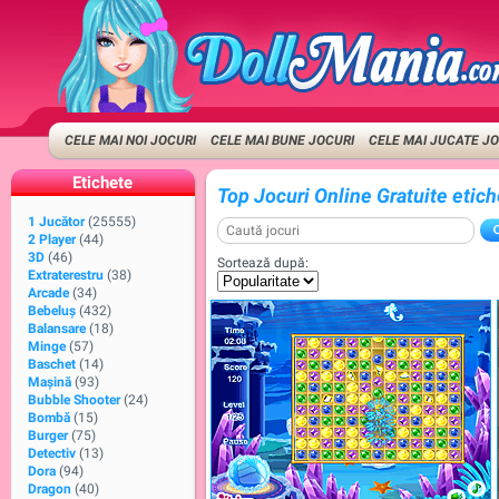
CELE MAI NOI JOCURI
CELE MAI BUNE JOCURI
CELE MAI JUCATE J
Etichete
Top Jocuri Online Gratuite etiche
1 Jucător
(25555)
2 Player
(44)
3D
(46)
Sortează după:
Extraterestru
(38)
Arcade
(34)
Bebeluș
(432)
Balansare
(18)
Minge
(57)
Baschet
(14)
Maşină
(93)
Bubble Shooter
(24)
Bombă
(15)
Burger
(75)
Detectiv
(13)
Dora
(94)
Dragon
(40)