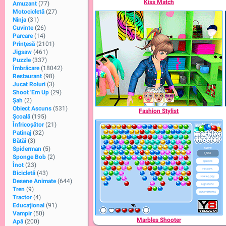
Kiss Match
Amuzant
(77)
Motocicletă
(27)
Ninja
(31)
Cuvinte
(26)
Parcare
(14)
Prinţesă
(2101)
Jigsaw
(461)
Puzzle
(337)
Îmbrăcare
(18042)
Restaurant
(98)
Jucat Roluri
(3)
Shoot 'Em Up
(29)
Şah
(2)
Obiect Ascuns
(531)
Fashion Stylist
Şcoală
(195)
Înfricoșător
(21)
Patinaj
(32)
Bătăi
(3)
Spiderman
(5)
Sponge Bob
(2)
Înot
(23)
Bicicletă
(43)
Desene Animate
(644)
Tren
(9)
Tractor
(4)
Educaţional
(91)
Vampir
(50)
Marbles Shooter
Apă
(200)