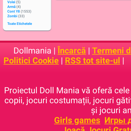
Volei
(5)
Armă
(4)
Cont Y8
(1553)
Zombi
(33)
Toate Etichetele
Dollmania |
Încarcă
|
Termeni de
Politici Cookie
|
RSS tot site-ul
|
Proiectul Doll Mania vă oferă cele 
copii, jocuri costumații, jocuri găt
și jocuri a
Girls games
Игры 
Joacă Jocuri Grat