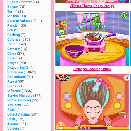
Bubble Shooter
(24)
Villains Theme Room Design
Burger
(75)
Tort
(421)
Maşină
(93)
Desene Animate
(644)
Pisică
(400)
Şah
(2)
Clicking
(7)
Colorare
(315)
Gătit
(1547)
Detectiv
(13)
Câine
(375)
Dora
(94)
Dragon
(40)
Dragon Ball Z
(4)
Lasagna Cooking Html5
Îmbrăcare
(18042)
Educaţional
(91)
Fermă
(59)
Lupte
(21)
Mâncare
(1866)
Servire Mâncare
(479)
Fotbal (Soccer)
(23)
Amuzant
(77)
Armă
(4)
Obiect Ascuns
(531)
Casă
(125)
Jigsaw
(461)
Ucidere
(7)