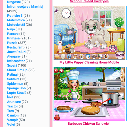
School Braided Hairstyles
Dragoste
(820)
Înfrumuseţare / Machiaj
(4939)
Potrivire 3
(98)
Matematică
(21)
Motocicletă
(26)
Ninja
(31)
Parcare
(14)
Prinţesă
(2101)
Puzzle
(337)
Restaurant
(98)
Jucat Roluri
(3)
Alergare
(31)
Înfricoșător
(21)
My Little Puppy Cleaning Home Mobile
Şcoală
(195)
Shoot 'Em Up
(29)
Patinaj
(32)
Solitaire
(13)
Spiderman
(5)
Sponge Bob
(2)
Lupte Stradă
(3)
Înot
(23)
Aruncare
(27)
Tractor
(4)
Tren
(9)
Camion
(18)
Vampir
(50)
Barbecue Chicken Sandwich
Volei
(5)