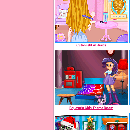
Cute Fishtail Braids
Equestria Girls Theme Room