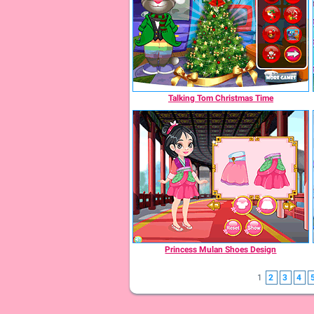
Talking Tom Christmas Time
Princess Mulan Shoes Design
1
2
3
4