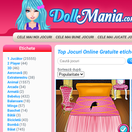
CELE MAI NOI JOCURI
CELE MAI BUNE JOCURI
CELE MAI JUCATE J
Etichete
Top Jocuri Online Gratuite etic
1 Jucător
(25555)
2 Player
(44)
3D
(46)
Sortează după:
Aeronavă
(8)
Extraterestru
(38)
Animal
(1557)
Arcade
(34)
Armată
(2)
Bebeluș
(432)
Balansare
(18)
Minge
(57)
Baschet
(14)
Bătăi
(3)
Bicicletă
(43)
Bombă
(15)
Băiat
(745)