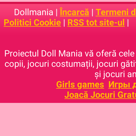
Dollmania |
Încarcă
|
Termeni de
Politici Cookie
|
RSS tot site-ul
|
Proiectul Doll Mania vă oferă cele 
copii, jocuri costumații, jocuri găt
și jocuri a
Girls games
Игры 
Joacă Jocuri Grat